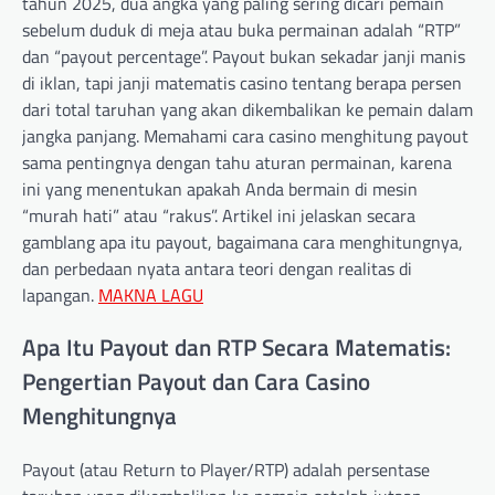
tahun 2025, dua angka yang paling sering dicari pemain
sebelum duduk di meja atau buka permainan adalah “RTP”
dan “payout percentage”. Payout bukan sekadar janji manis
di iklan, tapi janji matematis casino tentang berapa persen
dari total taruhan yang akan dikembalikan ke pemain dalam
jangka panjang. Memahami cara casino menghitung payout
sama pentingnya dengan tahu aturan permainan, karena
ini yang menentukan apakah Anda bermain di mesin
“murah hati” atau “rakus”. Artikel ini jelaskan secara
gamblang apa itu payout, bagaimana cara menghitungnya,
dan perbedaan nyata antara teori dengan realitas di
lapangan.
MAKNA LAGU
Apa Itu Payout dan RTP Secara Matematis:
Pengertian Payout dan Cara Casino
Menghitungnya
Payout (atau Return to Player/RTP) adalah persentase