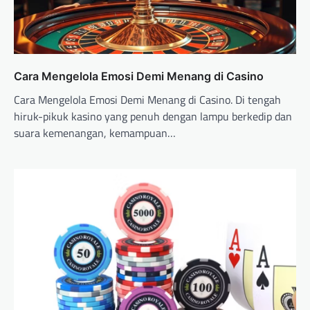
Cara Mengelola Emosi Demi Menang di Casino
Cara Mengelola Emosi Demi Menang di Casino. Di tengah
hiruk-pikuk kasino yang penuh dengan lampu berkedip dan
suara kemenangan, kemampuan…