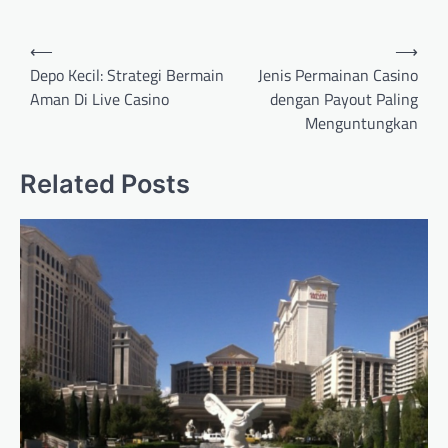
P
⟵
⟶
o
Depo Kecil: Strategi Bermain
Jenis Permainan Casino
Aman Di Live Casino
dengan Payout Paling
s
Menguntungkan
t
n
Related Posts
a
v
i
g
a
t
i
o
n