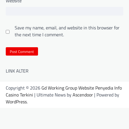
Website
Save my name, email, and website in this browser for
the next time I comment.
LINK ALTER
Copyright © 2026
Gd Working Group Website Penyedia Info
Casino Terkini
| Ultimate News by
Ascendoor
| Powered by
WordPress
.