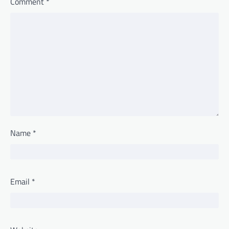
Comment
*
Name
*
Email
*