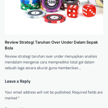
Review Strategi Taruhan Over Under Dalam Sepak
Bola
Review strategi taruhan over under menyajikan analisis
mendalam mengenai cara memprediksi total gol dalam
sebuah laga secara akurat guna memberikan…
Leave a Reply
Your email address will not be published.
Required fields are
marked
*