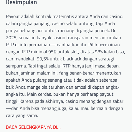
Kesimpulan
Payout adalah kontrak matematis antara Anda dan casino:
dalam jangka panjang, casino selalu untung, tapi Anda
punya peluang adil untuk menang di jangka pendek. Di
2025, semakin banyak casino transparan mencantumkan
RTP di info permainan—manfaatkan itu. Pilih permainan
dengan RTP minimal 95% untuk slot, di atas 98% kalau bisa,
dan mendekati 99,5% untuk blackjack dengan strategi
sempurna. Tapi ingat selalu: RTP hanya janji masa depan,
bukan jaminan malam ini. Yang benar-benar menentukan
apakah Anda pulang senang atau tidak adalah seberapa
baik Anda mengelola taruhan dan emosi di depan angka-
angka itu. Main cerdas, bukan hanya berharap payout
tinggi. Karena pada akhirnya, casino menang dengan sabar
—dan Anda bisa menang juga, kalau mau bermain dengan
cara yang sama.
BACA SELENGKAPNYA DI…