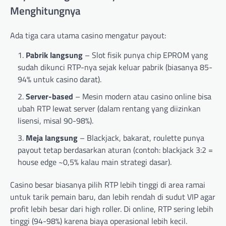
Menghitungnya
Ada tiga cara utama casino mengatur payout:
Pabrik langsung
– Slot fisik punya chip EPROM yang
sudah dikunci RTP-nya sejak keluar pabrik (biasanya 85-
94% untuk casino darat).
Server-based
– Mesin modern atau casino online bisa
ubah RTP lewat server (dalam rentang yang diizinkan
lisensi, misal 90-98%).
Meja langsung
– Blackjack, bakarat, roulette punya
payout tetap berdasarkan aturan (contoh: blackjack 3:2 =
house edge ~0,5% kalau main strategi dasar).
Casino besar biasanya pilih RTP lebih tinggi di area ramai
untuk tarik pemain baru, dan lebih rendah di sudut VIP agar
profit lebih besar dari high roller. Di online, RTP sering lebih
tinggi (94-98%) karena biaya operasional lebih kecil.