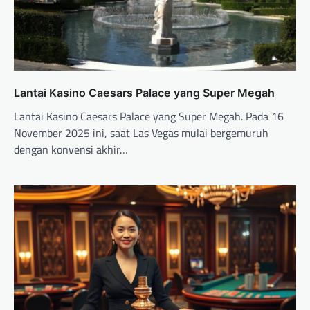
Lantai Kasino Caesars Palace yang Super Megah
Lantai Kasino Caesars Palace yang Super Megah. Pada 16
November 2025 ini, saat Las Vegas mulai bergemuruh
dengan konvensi akhir…