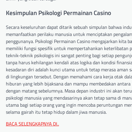
Kesimpulan Psikologi Permainan Casino
Secara keseluruhan dapat ditarik sebuah simpulan bahwa ind
memanfaatkan perilaku manusia untuk menciptakan pengalama
penggunanya. Psikologi Permainan Casino mengajarkan kita bahw
memiliki fungsi spesifik untuk mempertahankan keterlibatan 
teknik-teknik psikologis ini sangat penting bagi setiap peng
tanpa harus kehilangan kendali atas logika dan kondisi finan
kesadaran diri adalah kunci utama untuk tetap merasa aman s
di lingkungan tersebut. Dengan memahami cara kerja otak da
hiburan yang lebih bijaksana dan mampu membedakan antara k
dengan matang sebelumnya. Masa depan industri ini akan teru
psikologi manusia yang mendasarinya akan tetap sama di man
utama bagi setiap orang yang ingin mencoba peruntungan merek
selama gairah itu tetap hidup dalam jiwa manusia.
BACA SELENGKAPNYA DI..