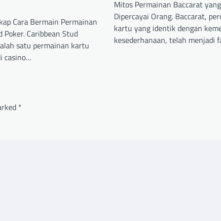
Mitos Permainan Baccarat yan
Dipercayai Orang. Baccarat, pe
kap Cara Bermain Permainan
kartu yang identik dengan ke
d Poker. Caribbean Stud
kesederhanaan, telah menjadi f
salah satu permainan kartu
di casino…
marked
*