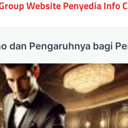
Group Website Penyedia Info Ca
no dan Pengaruhnya bagi P