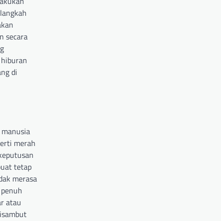
lakukan
 langkah
akan
n secara
ng
 hiburan
ng di
n manusia
erti merah
 keputusan
uat tetap
idak merasa
n penuh
r atau
disambut