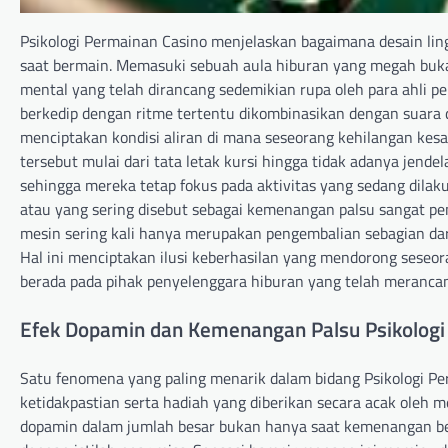
Psikologi Permainan Casino menjelaskan bagaimana desain li
saat bermain. Memasuki sebuah aula hiburan yang megah bukan
mental yang telah dirancang sedemikian rupa oleh para ahli 
berkedip dengan ritme tertentu dikombinasikan dengan suara 
menciptakan kondisi aliran di mana seseorang kehilangan kesa
tersebut mulai dari tata letak kursi hingga tidak adanya jende
sehingga mereka tetap fokus pada aktivitas yang sedang di
atau yang sering disebut sebagai kemenangan palsu sangat p
mesin sering kali hanya merupakan pengembalian sebagian da
Hal ini menciptakan ilusi keberhasilan yang mendorong seseo
berada pada pihak penyelenggara hiburan yang telah merancan
Efek Dopamin dan Kemenangan Palsu Psikologi
Satu fenomena yang paling menarik dalam bidang Psikologi Pe
ketidakpastian serta hadiah yang diberikan secara acak oleh 
dopamin dalam jumlah besar bukan hanya saat kemenangan bes