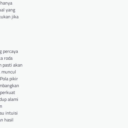
 hanya
ual yang
kukan jika
ng percaya
ka roda
m pasti akan
a muncul
ola pikir
eimbangkan
iperkuat
dup alami
en
u intuisi
n hasil