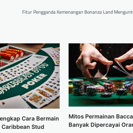
Fitur Pengganda Kemenangan Bonanza Land Mengun
Mitos Permainan Bacca
engkap Cara Bermain
Banyak Dipercayai Ora
 Caribbean Stud