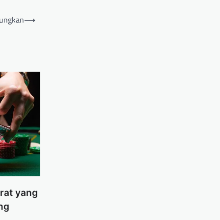
tungkan
⟶
rat yang
ng