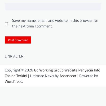
Save my name, email, and website in this browser for
the next time I comment.
LINK ALTER
Copyright © 2026
Gd Working Group Website Penyedia Info
Casino Terkini
| Ultimate News by
Ascendoor
| Powered by
WordPress
.