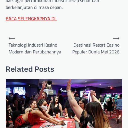
baik agar pertumbuhan industri tetap sehat dan
berkelanjutan di masa depan.
BACA SELENGKAPNYA DI..
P
⟵
⟶
o
Teknologi Industri Kasino
Destinasi Resort Casino
Modern dan Perubahannya
Populer Dunia Mei 2026
s
t
Related Posts
n
a
v
i
g
a
t