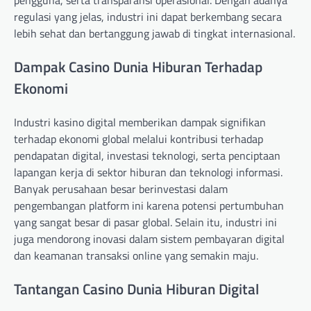
pengguna, serta transparansi operasional. Dengan adanya
regulasi yang jelas, industri ini dapat berkembang secara
lebih sehat dan bertanggung jawab di tingkat internasional.
Dampak Casino Dunia Hiburan Terhadap
Ekonomi
Industri kasino digital memberikan dampak signifikan
terhadap ekonomi global melalui kontribusi terhadap
pendapatan digital, investasi teknologi, serta penciptaan
lapangan kerja di sektor hiburan dan teknologi informasi.
Banyak perusahaan besar berinvestasi dalam
pengembangan platform ini karena potensi pertumbuhan
yang sangat besar di pasar global. Selain itu, industri ini
juga mendorong inovasi dalam sistem pembayaran digital
dan keamanan transaksi online yang semakin maju.
Tantangan Casino Dunia Hiburan Digital