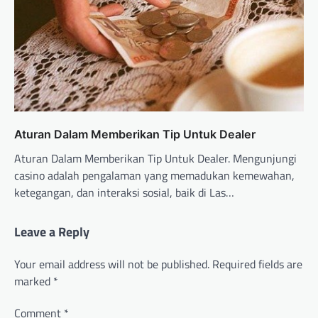
Aturan Dalam Memberikan Tip Untuk Dealer
Aturan Dalam Memberikan Tip Untuk Dealer. Mengunjungi
casino adalah pengalaman yang memadukan kemewahan,
ketegangan, dan interaksi sosial, baik di Las…
Leave a Reply
Your email address will not be published.
Required fields are
marked
*
Comment
*