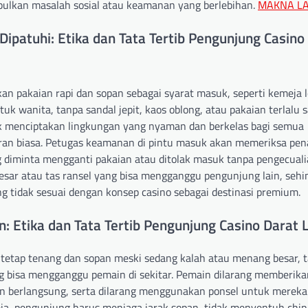
bulkan masalah sosial atau keamanan yang berlebihan.
MAKNA L
ipatuhi: Etika dan Tata Tertib Pengunjung Casino
n pakaian rapi dan sopan sebagai syarat masuk, seperti kemeja 
tuk wanita, tanpa sandal jepit, kaos oblong, atau pakaian terlalu 
k menciptakan lingkungan yang nyaman dan berkelas bagi semua
ran biasa. Petugas keamanan di pintu masuk akan memeriksa pe
 diminta mengganti pakaian atau ditolak masuk tanpa pengecuali
 besar atau tas ransel yang bisa mengganggu pengunjung lain, seh
g tidak sesuai dengan konsep casino sebagai destinasi premium.
: Etika dan Tata Tertib Pengunjung Casino Darat 
 tetap tenang dan sopan meski sedang kalah atau menang besar, 
g bisa mengganggu pemain di sekitar. Pemain dilarang memberikan
n berlangsung, serta dilarang menggunakan ponsel untuk merek
meja, pengunjung harus menjaga jarak sopan, tidak menyentuh chip