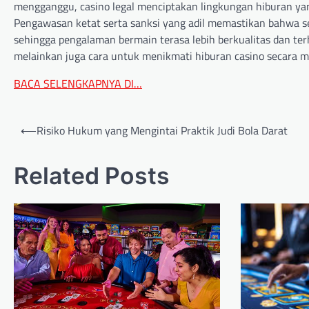
mengganggu, casino legal menciptakan lingkungan hiburan ya
Pengawasan ketat serta sanksi yang adil memastikan bahwa se
sehingga pengalaman bermain terasa lebih berkualitas dan te
melainkan juga cara untuk menikmati hiburan casino secara m
BACA SELENGKAPNYA DI…
P
⟵
Risiko Hukum yang Mengintai Praktik Judi Bola Darat
o
s
Related Posts
t
n
a
v
i
g