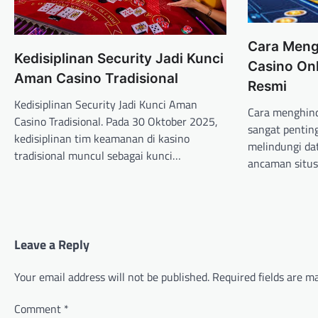
a
t
Cara Meng
i
Kedisiplinan Security Jadi Kunci
Casino Onl
o
Aman Casino Tradisional
Resmi
n
Kedisiplinan Security Jadi Kunci Aman
Cara menghind
Casino Tradisional. Pada 30 Oktober 2025,
sangat pentin
kedisiplinan tim keamanan di kasino
melindungi dat
tradisional muncul sebagai kunci…
ancaman situs
Leave a Reply
Your email address will not be published.
Required fields are 
Comment
*