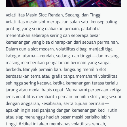
Volatilitas Mesin Slot: Rendah, Sedang, dan Tinggi.
Volatilitas mesin slot merupakan salah satu konsep paling
penting yang sering diabaikan pemain, padahal ia
menentukan seberapa sering dan seberapa besar
kemenangan yang bisa diharapkan dari sebuah permainan.
Dalam dunia slot modern, volatilitas dibagi menjadi tiga
kategori utama—rendah, sedang, dan tinggi—dan masing-
masing memberikan pengalaman bermain yang sangat
berbeda. Banyak pemain baru langsung memilih slot
berdasarkan tema atau grafis tanpa memahami volatilitas,
sehingga sering kecewa ketika kemenangan terasa terlalu
jarang atau modal habis cepat. Memahami perbedaan ketiga
jenis volatilitas membantu pemain memilih slot yang sesuai
dengan anggaran, kesabaran, serta tujuan bermain—
apakah ingin sesi panjang dengan kemenangan kecil rutin
atau siap menunggu hadiah besar meski berisiko lebih
tinggi. Artikel ini akan membahas volatilitas rendah,