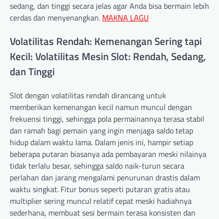
sedang, dan tinggi secara jelas agar Anda bisa bermain lebih
cerdas dan menyenangkan.
MAKNA LAGU
Volatilitas Rendah: Kemenangan Sering tapi
Kecil: Volatilitas Mesin Slot: Rendah, Sedang,
dan Tinggi
Slot dengan volatilitas rendah dirancang untuk
memberikan kemenangan kecil namun muncul dengan
frekuensi tinggi, sehingga pola permainannya terasa stabil
dan ramah bagi pemain yang ingin menjaga saldo tetap
hidup dalam waktu lama. Dalam jenis ini, hampir setiap
beberapa putaran biasanya ada pembayaran meski nilainya
tidak terlalu besar, sehingga saldo naik-turun secara
perlahan dan jarang mengalami penurunan drastis dalam
waktu singkat. Fitur bonus seperti putaran gratis atau
multiplier sering muncul relatif cepat meski hadiahnya
sederhana, membuat sesi bermain terasa konsisten dan