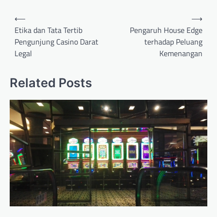
P
⟵
⟶
o
Etika dan Tata Tertib
Pengaruh House Edge
Pengunjung Casino Darat
terhadap Peluang
s
Legal
Kemenangan
t
n
Related Posts
a
v
i
g
a
t
i
o
n