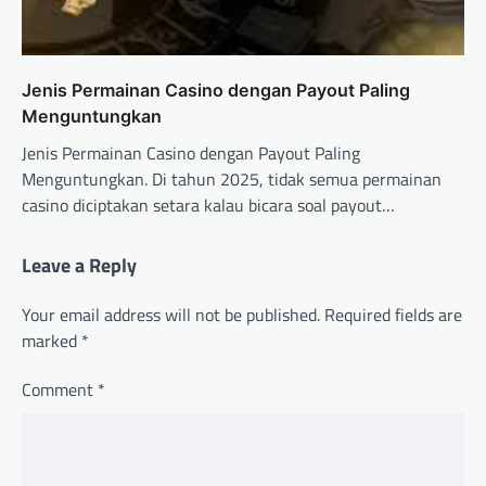
Jenis Permainan Casino dengan Payout Paling
Menguntungkan
Jenis Permainan Casino dengan Payout Paling
Menguntungkan. Di tahun 2025, tidak semua permainan
casino diciptakan setara kalau bicara soal payout…
Leave a Reply
Your email address will not be published.
Required fields are
marked
*
Comment
*