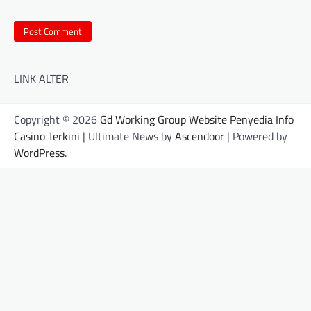
LINK ALTER
Copyright © 2026
Gd Working Group Website Penyedia Info
Casino Terkini
| Ultimate News by
Ascendoor
| Powered by
WordPress
.