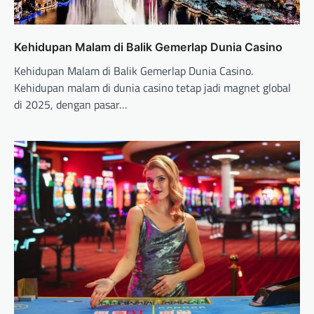
Kehidupan Malam di Balik Gemerlap Dunia Casino
Kehidupan Malam di Balik Gemerlap Dunia Casino.
Kehidupan malam di dunia casino tetap jadi magnet global
di 2025, dengan pasar…