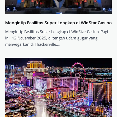
Mengintip Fasilitas Super Lengkap di WinStar Casino
Mengintip Fasilitas Super Lengkap di WinStar Casino. Pagi
ini, 12 November 2025, di tengah udara gugur yang
menyegarkan di Thackerville,…