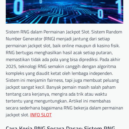
Sistem RNG dalam Permainan Jackpot Slot. Sistem Random
Number Generator (RNG) menjadi jantung dari setiap
permainan jackpot slot, baik online maupun di kasino fisik.
RNG bertugas menghasilkan hasil acak setiap putaran,
memastikan tidak ada pola yang bisa diprediksi. Pada akhir
2025, teknologi RNG semakin canggih dengan algoritma
kompleks yang diaudit ketat oleh lembaga independen.
Sistem ini menjamin fairness, tapi juga membuat peluang
jackpot sangat kecil. Banyak pemain masih salah paham
tentang cara kerjanya, mengira ada trik atau waktu
tertentu yang menguntungkan. Artikel ini membahas
secara sederhana bagaimana RNG bekerja dalam permainan
jackpot slot.
INFO SLOT
Cara Kerja RNG Secara Dasar: Sistem RNG