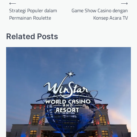
P
⟵
⟶
o
Strategi Populer dalam
Game Show Casino dengan
Permainan Roulette
Konsep Acara TV
s
t
Related Posts
n
a
v
i
g
a
t
i
o
n