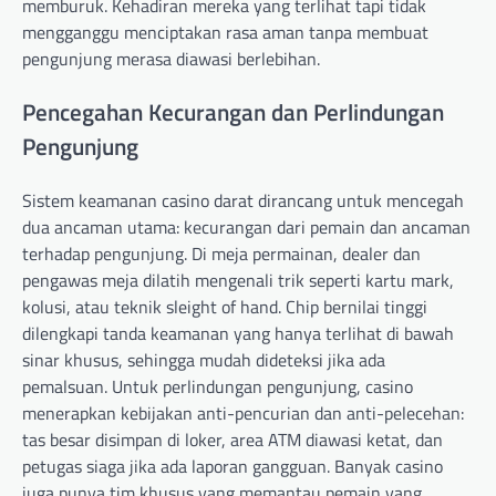
memburuk. Kehadiran mereka yang terlihat tapi tidak
mengganggu menciptakan rasa aman tanpa membuat
pengunjung merasa diawasi berlebihan.
Pencegahan Kecurangan dan Perlindungan
Pengunjung
Sistem keamanan casino darat dirancang untuk mencegah
dua ancaman utama: kecurangan dari pemain dan ancaman
terhadap pengunjung. Di meja permainan, dealer dan
pengawas meja dilatih mengenali trik seperti kartu mark,
kolusi, atau teknik sleight of hand. Chip bernilai tinggi
dilengkapi tanda keamanan yang hanya terlihat di bawah
sinar khusus, sehingga mudah dideteksi jika ada
pemalsuan. Untuk perlindungan pengunjung, casino
menerapkan kebijakan anti-pencurian dan anti-pelecehan:
tas besar disimpan di loker, area ATM diawasi ketat, dan
petugas siaga jika ada laporan gangguan. Banyak casino
juga punya tim khusus yang memantau pemain yang