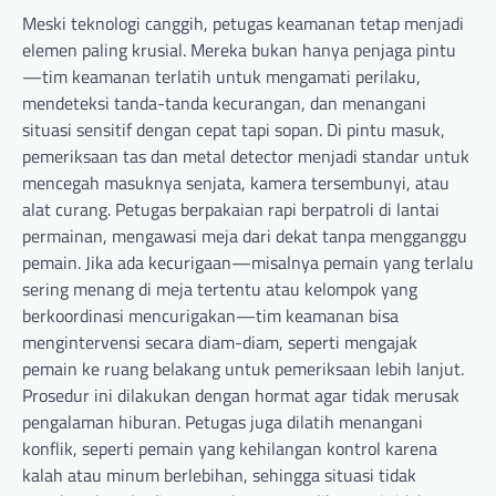
Meski teknologi canggih, petugas keamanan tetap menjadi
elemen paling krusial. Mereka bukan hanya penjaga pintu
—tim keamanan terlatih untuk mengamati perilaku,
mendeteksi tanda-tanda kecurangan, dan menangani
situasi sensitif dengan cepat tapi sopan. Di pintu masuk,
pemeriksaan tas dan metal detector menjadi standar untuk
mencegah masuknya senjata, kamera tersembunyi, atau
alat curang. Petugas berpakaian rapi berpatroli di lantai
permainan, mengawasi meja dari dekat tanpa mengganggu
pemain. Jika ada kecurigaan—misalnya pemain yang terlalu
sering menang di meja tertentu atau kelompok yang
berkoordinasi mencurigakan—tim keamanan bisa
mengintervensi secara diam-diam, seperti mengajak
pemain ke ruang belakang untuk pemeriksaan lebih lanjut.
Prosedur ini dilakukan dengan hormat agar tidak merusak
pengalaman hiburan. Petugas juga dilatih menangani
konflik, seperti pemain yang kehilangan kontrol karena
kalah atau minum berlebihan, sehingga situasi tidak