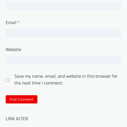
Email
*
Website
Save my name, email, and website in this browser for
the next time I comment.
LINK ALTER