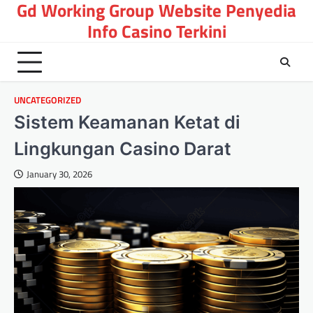
Gd Working Group Website Penyedia
Skip
to
Info Casino Terkini
content
UNCATEGORIZED
Sistem Keamanan Ketat di
Lingkungan Casino Darat
January 30, 2026