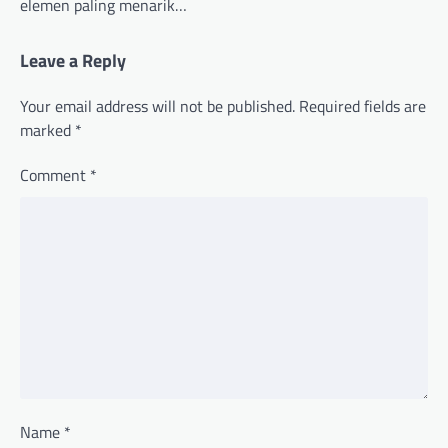
elemen paling menarik…
Leave a Reply
Your email address will not be published.
Required fields are
marked
*
Comment
*
Name
*