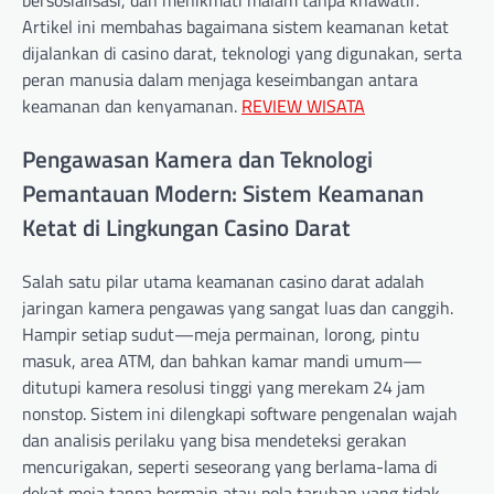
bersosialisasi, dan menikmati malam tanpa khawatir.
Artikel ini membahas bagaimana sistem keamanan ketat
dijalankan di casino darat, teknologi yang digunakan, serta
peran manusia dalam menjaga keseimbangan antara
keamanan dan kenyamanan.
REVIEW WISATA
Pengawasan Kamera dan Teknologi
Pemantauan Modern: Sistem Keamanan
Ketat di Lingkungan Casino Darat
Salah satu pilar utama keamanan casino darat adalah
jaringan kamera pengawas yang sangat luas dan canggih.
Hampir setiap sudut—meja permainan, lorong, pintu
masuk, area ATM, dan bahkan kamar mandi umum—
ditutupi kamera resolusi tinggi yang merekam 24 jam
nonstop. Sistem ini dilengkapi software pengenalan wajah
dan analisis perilaku yang bisa mendeteksi gerakan
mencurigakan, seperti seseorang yang berlama-lama di
dekat meja tanpa bermain atau pola taruhan yang tidak