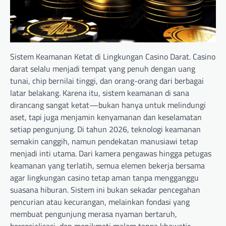
Sistem Keamanan Ketat di Lingkungan Casino Darat. Casino
darat selalu menjadi tempat yang penuh dengan uang
tunai, chip bernilai tinggi, dan orang-orang dari berbagai
latar belakang. Karena itu, sistem keamanan di sana
dirancang sangat ketat—bukan hanya untuk melindungi
aset, tapi juga menjamin kenyamanan dan keselamatan
setiap pengunjung. Di tahun 2026, teknologi keamanan
semakin canggih, namun pendekatan manusiawi tetap
menjadi inti utama. Dari kamera pengawas hingga petugas
keamanan yang terlatih, semua elemen bekerja bersama
agar lingkungan casino tetap aman tanpa mengganggu
suasana hiburan. Sistem ini bukan sekadar pencegahan
pencurian atau kecurangan, melainkan fondasi yang
membuat pengunjung merasa nyaman bertaruh,