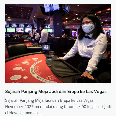
Sejarah Panjang Meja Judi dari Eropa ke Las Vegas
Sejarah Panjang Meja Judi dari Eropa ke Las Vegas.
November 2025 menandai ulang tahun ke-90 legalisasi judi
di Nevada, momen…