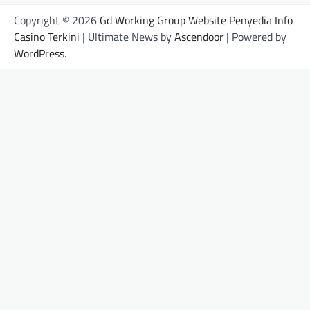
Copyright © 2026
Gd Working Group Website Penyedia Info
Casino Terkini
| Ultimate News by
Ascendoor
| Powered by
WordPress
.