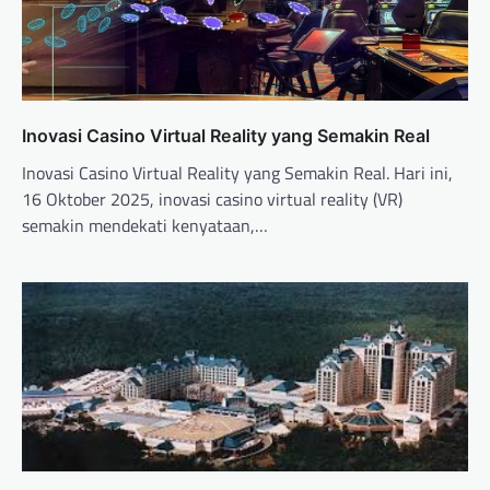
t
i
o
n
Inovasi Casino Virtual Reality yang Semakin Real
Inovasi Casino Virtual Reality yang Semakin Real. Hari ini,
16 Oktober 2025, inovasi casino virtual reality (VR)
semakin mendekati kenyataan,…