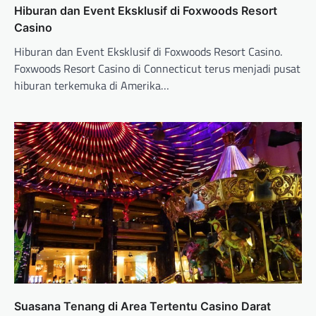
Hiburan dan Event Eksklusif di Foxwoods Resort
Casino
Hiburan dan Event Eksklusif di Foxwoods Resort Casino.
Foxwoods Resort Casino di Connecticut terus menjadi pusat
hiburan terkemuka di Amerika…
Suasana Tenang di Area Tertentu Casino Darat