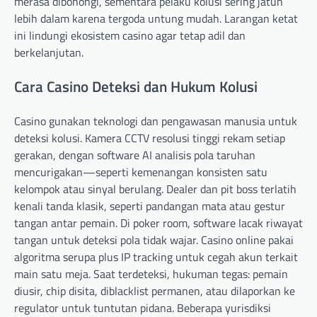
merasa dibohongi, sementara pelaku kolusi sering jatuh
lebih dalam karena tergoda untung mudah. Larangan ketat
ini lindungi ekosistem casino agar tetap adil dan
berkelanjutan.
Cara Casino Deteksi dan Hukum Kolusi
Casino gunakan teknologi dan pengawasan manusia untuk
deteksi kolusi. Kamera CCTV resolusi tinggi rekam setiap
gerakan, dengan software AI analisis pola taruhan
mencurigakan—seperti kemenangan konsisten satu
kelompok atau sinyal berulang. Dealer dan pit boss terlatih
kenali tanda klasik, seperti pandangan mata atau gestur
tangan antar pemain. Di poker room, software lacak riwayat
tangan untuk deteksi pola tidak wajar. Casino online pakai
algoritma serupa plus IP tracking untuk cegah akun terkait
main satu meja. Saat terdeteksi, hukuman tegas: pemain
diusir, chip disita, diblacklist permanen, atau dilaporkan ke
regulator untuk tuntutan pidana. Beberapa yurisdiksi