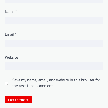
Name
*
Email
*
Website
Save my name, email, and website in this browser for
the next time I comment.