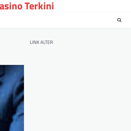
sino Terkini
LINK ALTER