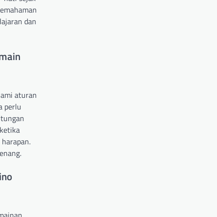
a pemahaman
lajaran dan
emain
hami aturan
 perlu
itungan
ketika
 harapan.
tenang.
ino
rmainan