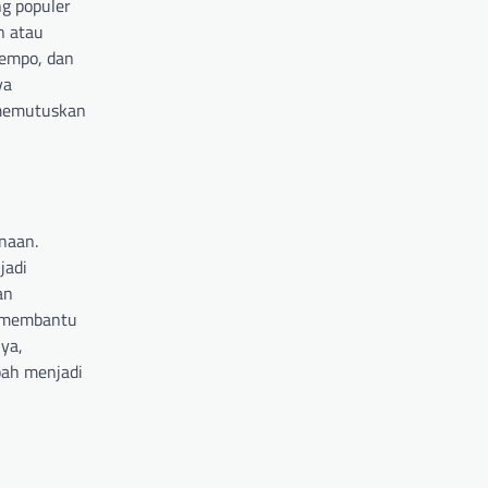
g populer
n atau
tempo, dan
ya
 memutuskan
naan.
jadi
an
a membantu
nya,
bah menjadi