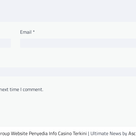
Email
*
 next time I comment.
roup Website Penyedia Info Casino Terkini
| Ultimate News by
Asc