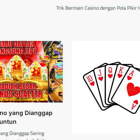
Trik Bermain Casino dengan Pola Pikir 
no yang Dianggap
runtun
ang Dianggap Sering