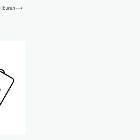
Hiburan
⟶