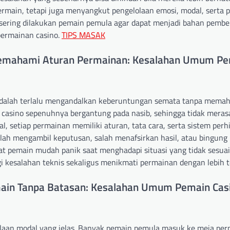
bermain, tetapi juga menyangkut pengelolaan emosi, modal, sert
sering dilakukan pemain pemula agar dapat menjadi bahan pembe
permainan casino.
TIPS MASAK
Memahami Aturan Permainan: Kesalahan Umum P
a adalah terlalu mengandalkan keberuntungan semata tanpa mema
asino sepenuhnya bergantung pada nasib, sehingga tidak merasa
 setiap permainan memiliki aturan, tata cara, serta sistem perh
lah mengambil keputusan, salah menafsirkan hasil, atau bingung 
pemain mudah panik saat menghadapi situasi yang tidak sesuai
 kesalahan teknis sekaligus menikmati permainan dengan lebih 
main Tanpa Batasan: Kesalahan Umum Pemain Cas
elolaan modal yang jelas. Banyak pemain pemula masuk ke meja pe