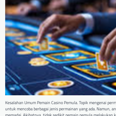
Kesalahan Umum Pemain Casino Pemula. Topik mengenai permai
untuk mencoba berbagai jenis permainan yang ada. Namun, an
memadai. Akibatnya, tidak sedikit pemain pemula melakukan ke