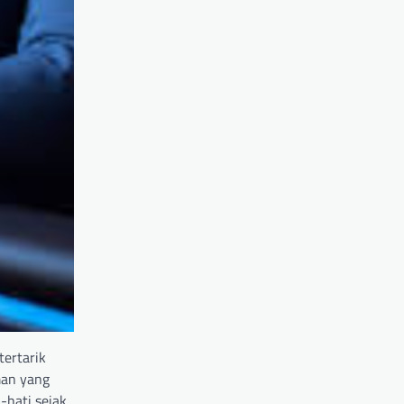
ertarik
man yang
-hati sejak