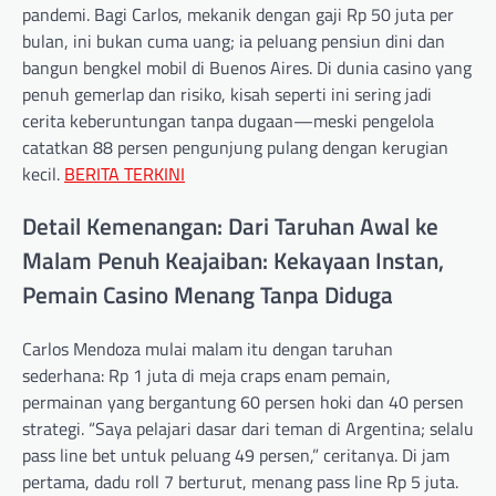
pandemi. Bagi Carlos, mekanik dengan gaji Rp 50 juta per
bulan, ini bukan cuma uang; ia peluang pensiun dini dan
bangun bengkel mobil di Buenos Aires. Di dunia casino yang
penuh gemerlap dan risiko, kisah seperti ini sering jadi
cerita keberuntungan tanpa dugaan—meski pengelola
catatkan 88 persen pengunjung pulang dengan kerugian
kecil.
BERITA TERKINI
Detail Kemenangan: Dari Taruhan Awal ke
Malam Penuh Keajaiban: Kekayaan Instan,
Pemain Casino Menang Tanpa Diduga
Carlos Mendoza mulai malam itu dengan taruhan
sederhana: Rp 1 juta di meja craps enam pemain,
permainan yang bergantung 60 persen hoki dan 40 persen
strategi. “Saya pelajari dasar dari teman di Argentina; selalu
pass line bet untuk peluang 49 persen,” ceritanya. Di jam
pertama, dadu roll 7 berturut, menang pass line Rp 5 juta.