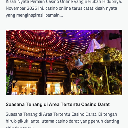
Kisah Nyata Pemain Casino Online yang Berubah Hidupnya.
November 2025 ini, casino online terus catat kisah nyata
yang menginspirasi: pemain…
Suasana Tenang di Area Tertentu Casino Darat
Suasana Tenang di Area Tertentu Casino Darat. Di tengah
hiruk-pikuk lantai utama casino darat yang penuh denting
chip dan sorak…