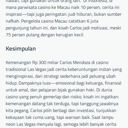
hadiah, tapi gunakan untuk orang lain.” Di Indonesia, di
mana parwisata casino ke Macau naik 10 persen, cerita ini
inspirasi—tapi juga peringatan: judi hiburan, bukan sumber
nafkah. Pengelola casino Macau catatkan 6 juta
pengunjung tahun ini, dan kisah Carlos jadi motivasi, meski
75 persen pulang dengan kerugian kecil.
Kesimpulan
Kemenangan Rp 300 miliar Carlos Mendoza di casino
tradisional Las Vegas jadi cerita keberuntungan instan yang
menginspirasi, dari strategi sederhana jadi peluang ubah
hidup. Dampaknya luas—emosional bagi keluarga, finansial
untuk amal, dan pelajaran bijak gunakan hoki. Di dunia
casino yang penuh gemerlap dan risiko, kisah ini ingatkan:
kemenangan datang tak terduga, tapi tanggung jawabnya
kita pegang. Carlos pilih berbagi dan investasi, tunjukkan
kekayaan tak cuma uang, tapi warisan baik. Saat lampu
neon Las Vegas menyala lagi, semoga lebih banyak cerita