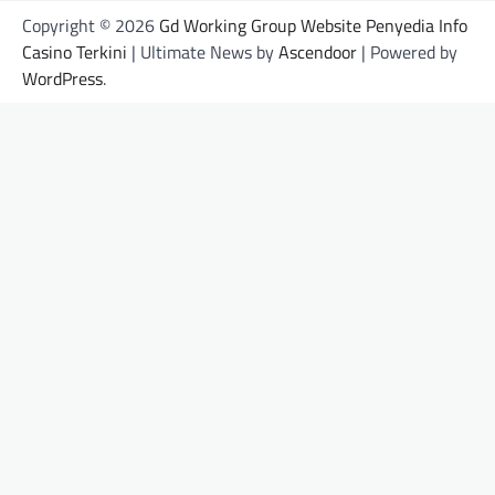
Copyright © 2026
Gd Working Group Website Penyedia Info
Casino Terkini
| Ultimate News by
Ascendoor
| Powered by
WordPress
.