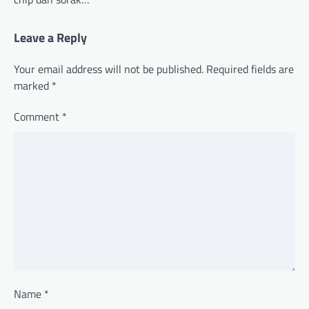
Leave a Reply
Your email address will not be published.
Required fields are
marked
*
Comment
*
Name
*