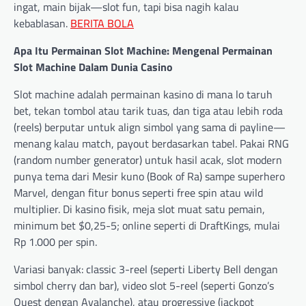
ingat, main bijak—slot fun, tapi bisa nagih kalau
kebablasan.
BERITA BOLA
Apa Itu Permainan Slot Machine: Mengenal Permainan
Slot Machine Dalam Dunia Casino
Slot machine adalah permainan kasino di mana lo taruh
bet, tekan tombol atau tarik tuas, dan tiga atau lebih roda
(reels) berputar untuk align simbol yang sama di payline—
menang kalau match, payout berdasarkan tabel. Pakai RNG
(random number generator) untuk hasil acak, slot modern
punya tema dari Mesir kuno (Book of Ra) sampe superhero
Marvel, dengan fitur bonus seperti free spin atau wild
multiplier. Di kasino fisik, meja slot muat satu pemain,
minimum bet $0,25-5; online seperti di DraftKings, mulai
Rp 1.000 per spin.
Variasi banyak: classic 3-reel (seperti Liberty Bell dengan
simbol cherry dan bar), video slot 5-reel (seperti Gonzo’s
Quest dengan Avalanche), atau progressive (jackpot