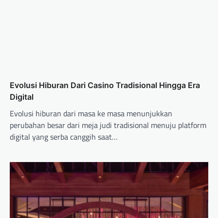
a
t
i
o
n
Evolusi Hiburan Dari Casino Tradisional Hingga Era
Digital
Evolusi hiburan dari masa ke masa menunjukkan
perubahan besar dari meja judi tradisional menuju platform
digital yang serba canggih saat…