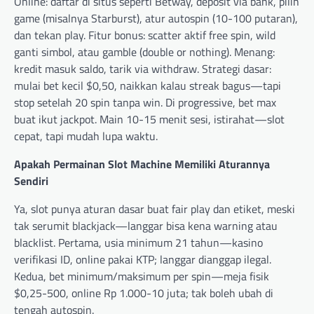
Online: daftar di situs seperti Betway, deposit via bank, pilih
game (misalnya Starburst), atur autospin (10-100 putaran),
dan tekan play. Fitur bonus: scatter aktif free spin, wild
ganti simbol, atau gamble (double or nothing). Menang:
kredit masuk saldo, tarik via withdraw. Strategi dasar:
mulai bet kecil $0,50, naikkan kalau streak bagus—tapi
stop setelah 20 spin tanpa win. Di progressive, bet max
buat ikut jackpot. Main 10-15 menit sesi, istirahat—slot
cepat, tapi mudah lupa waktu.
Apakah Permainan Slot Machine Memiliki Aturannya
Sendiri
Ya, slot punya aturan dasar buat fair play dan etiket, meski
tak serumit blackjack—langgar bisa kena warning atau
blacklist. Pertama, usia minimum 21 tahun—kasino
verifikasi ID, online pakai KTP; langgar dianggap ilegal.
Kedua, bet minimum/maksimum per spin—meja fisik
$0,25-500, online Rp 1.000-10 juta; tak boleh ubah di
tengah autospin.