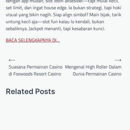
dengan app mudah, slot lebih aksesibel—tapi mulai kecil,
set limit, dan ingat house edge. Ia bukan strategi, tapi hoki
visual yang bikin nagih. Siap align simbol? Main bijak, tarik
untung kecil aja—slot fun kalau lo kendali, bukan
sebaliknya. Jackpot menanti, tapi kesabaran kunci.
BACA SELENGKAPNYA DI…
P
⟵
⟶
o
Suasana Permainan Casino
Mengenal High Roller Dalam
di Foxwoods Resort Casino
Dunia Permainan Casino
s
t
Related Posts
n
a
v
i
g