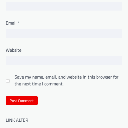
Email
*
Website
Save my name, email, and website in this browser for
the next time I comment.
LINK ALTER