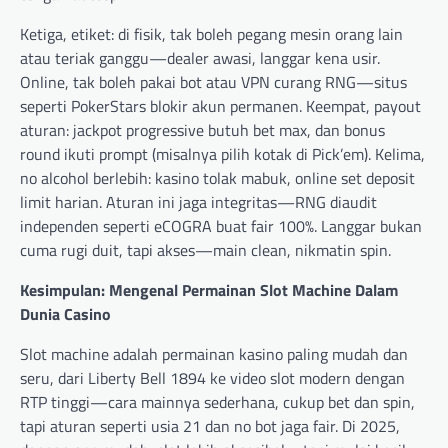
Ketiga, etiket: di fisik, tak boleh pegang mesin orang lain
atau teriak ganggu—dealer awasi, langgar kena usir.
Online, tak boleh pakai bot atau VPN curang RNG—situs
seperti PokerStars blokir akun permanen. Keempat, payout
aturan: jackpot progressive butuh bet max, dan bonus
round ikuti prompt (misalnya pilih kotak di Pick’em). Kelima,
no alcohol berlebih: kasino tolak mabuk, online set deposit
limit harian. Aturan ini jaga integritas—RNG diaudit
independen seperti eCOGRA buat fair 100%. Langgar bukan
cuma rugi duit, tapi akses—main clean, nikmatin spin.
Kesimpulan: Mengenal Permainan Slot Machine Dalam
Dunia Casino
Slot machine adalah permainan kasino paling mudah dan
seru, dari Liberty Bell 1894 ke video slot modern dengan
RTP tinggi—cara mainnya sederhana, cukup bet dan spin,
tapi aturan seperti usia 21 dan no bot jaga fair. Di 2025,