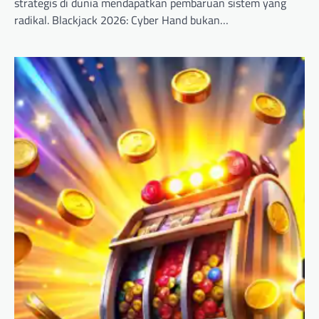
strategis di dunia mendapatkan pembaruan sistem yang
a
radikal. Blackjack 2026: Cyber Hand bukan…
t
i
o
n