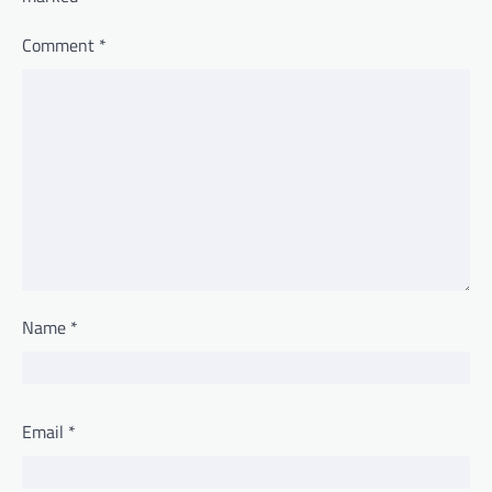
Comment
*
Name
*
Email
*