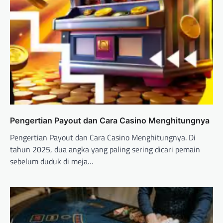
Pengertian Payout dan Cara Casino Menghitungnya
Pengertian Payout dan Cara Casino Menghitungnya. Di
tahun 2025, dua angka yang paling sering dicari pemain
sebelum duduk di meja…