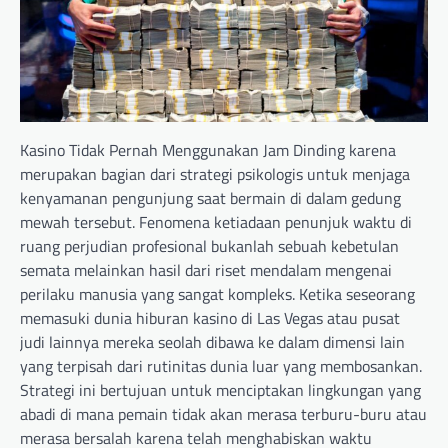
Kasino Tidak Pernah Menggunakan Jam Dinding karena
merupakan bagian dari strategi psikologis untuk menjaga
kenyamanan pengunjung saat bermain di dalam gedung
mewah tersebut. Fenomena ketiadaan penunjuk waktu di
ruang perjudian profesional bukanlah sebuah kebetulan
semata melainkan hasil dari riset mendalam mengenai
perilaku manusia yang sangat kompleks. Ketika seseorang
memasuki dunia hiburan kasino di Las Vegas atau pusat
judi lainnya mereka seolah dibawa ke dalam dimensi lain
yang terpisah dari rutinitas dunia luar yang membosankan.
Strategi ini bertujuan untuk menciptakan lingkungan yang
abadi di mana pemain tidak akan merasa terburu-buru atau
merasa bersalah karena telah menghabiskan waktu