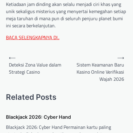
Ketiadaan jam dinding akan selalu menjadi ciri khas yang
unik sekaligus misterius yang menyertai kemegahan setiap
meja taruhan di mana pun di seluruh penjuru planet bumi
ini secara berkelanjutan.
BACA SELENGKAPNYA DI..
P
⟵
⟶
o
Deteksi Zona Value dalam
Sistem Keamanan Baru
Strategi Casino
Kasino Online Verifikasi
s
Wajah 2026
t
n
Related Posts
a
v
Blackjack 2026: Cyber Hand
i
Blackjack 2026: Cyber Hand Permainan kartu paling
g