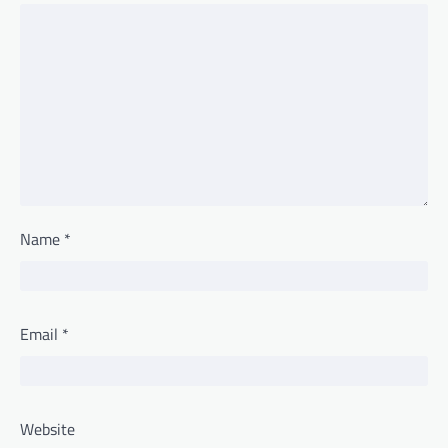
Name
*
Email
*
Website