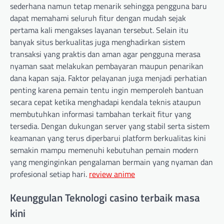
sederhana namun tetap menarik sehingga pengguna baru
dapat memahami seluruh fitur dengan mudah sejak
pertama kali mengakses layanan tersebut. Selain itu
banyak situs berkualitas juga menghadirkan sistem
transaksi yang praktis dan aman agar pengguna merasa
nyaman saat melakukan pembayaran maupun penarikan
dana kapan saja. Faktor pelayanan juga menjadi perhatian
penting karena pemain tentu ingin memperoleh bantuan
secara cepat ketika menghadapi kendala teknis ataupun
membutuhkan informasi tambahan terkait fitur yang
tersedia. Dengan dukungan server yang stabil serta sistem
keamanan yang terus diperbarui platform berkualitas kini
semakin mampu memenuhi kebutuhan pemain modern
yang menginginkan pengalaman bermain yang nyaman dan
profesional setiap hari.
review anime
Keunggulan Teknologi casino terbaik masa
kini