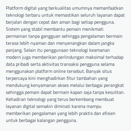
Platform digital yang berkualitas umumnya memanfaatkan
teknologi terbaru untuk memastikan seluruh layanan dapat
berjalan dengan cepat dan aman bagi setiap pengguna.
Sistem yang stabil membantu pemain menikmati
permainan tanpa gangguan sehingga pengalaman bermain
terasa lebih nyaman dan menyenangkan dalam jangka
panjang. Selain itu penggunaan teknologi keamanan
modern juga memberikan perlindungan maksimal terhadap
data pribadi serta aktivitas transaksi pengguna selama
menggunakan platform online tersebut. Banyak situs
terpercaya kini menghadirkan fitur tambahan yang
mendukung kenyamanan akses melalui berbagai perangkat
sehingga pemain dapat bermain kapan saja tanpa kesulitan.
Kehadiran teknologi yang terus berkembang membuat
layanan digital semakin diminati karena mampu
memberikan pengalaman yang lebih praktis dan efisien
untuk berbagai kalangan pengguna.