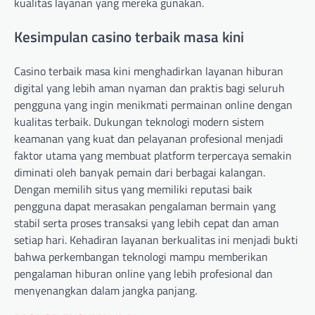
kualitas layanan yang mereka gunakan.
Kesimpulan casino terbaik masa kini
Casino terbaik masa kini menghadirkan layanan hiburan
digital yang lebih aman nyaman dan praktis bagi seluruh
pengguna yang ingin menikmati permainan online dengan
kualitas terbaik. Dukungan teknologi modern sistem
keamanan yang kuat dan pelayanan profesional menjadi
faktor utama yang membuat platform terpercaya semakin
diminati oleh banyak pemain dari berbagai kalangan.
Dengan memilih situs yang memiliki reputasi baik
pengguna dapat merasakan pengalaman bermain yang
stabil serta proses transaksi yang lebih cepat dan aman
setiap hari. Kehadiran layanan berkualitas ini menjadi bukti
bahwa perkembangan teknologi mampu memberikan
pengalaman hiburan online yang lebih profesional dan
menyenangkan dalam jangka panjang.