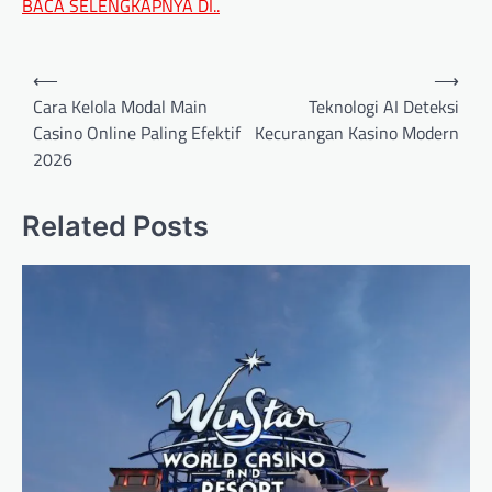
BACA SELENGKAPNYA DI..
P
⟵
⟶
o
Cara Kelola Modal Main
Teknologi AI Deteksi
Casino Online Paling Efektif
Kecurangan Kasino Modern
s
2026
t
n
Related Posts
a
v
i
g
a
t
i
o