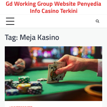
Gd Working Group Website Penyedia
Skip
to
Info Casino Terkini
content
Tag:
Meja Kasino