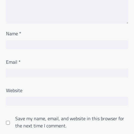
Name
*
Email
*
Website
Save my name, email, and website in this browser for
the next time I comment.