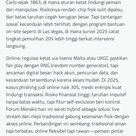
Carlo sejak 1863, di mana aturan ketat lindungi pemain
dari manipulasi. Risikonya rendah: chip fisik sulit dipalsu,
dan batas taruhan cegah kerugian besar. Tapi tantangan
sosial: kecanduan lebih terlihat, dengan program bantuan
on-site seperti di Las Vegas, di mana survei 2025 catat
tingkat pemulihan 20% lebih tinggi berkat intervensi
langsung.
Online, regulasi ketat via lisensi Malta atau UKGC pastikan
fair play dengan RNG (random number generator), tapi
ancaman digital besar: hack akun, pencurian data, dan
kecanduan tersembunyi karena akses mudah. Di 2025,
kasus phishing judi online naik 30%, meski enkripsi kuat
lindungi transaksi. Risiko finansial tinggi: taruhan impulsif
tanpa batas waktu, tapi fitur self-exclusion beri kontrol.
Forum Monako hari ini soroti hybrid sebagai solusi: live
stream dari meja tradisional gabung keamanan fisik dengan
akses online. Perbandingan ini seimbang: tradisional aman
tapi terbatas, online fleksibel tapi rawan—pemain pintar