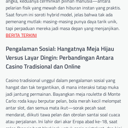
angka, keduanya cerminkan pilihan manusia—antara
pelarian fisik yang mewah dan hiburan instan yang praktis.
Saat forum ini soroti hybrid model, jelas bahwa tak ada
pemenang mutlak: masing-masing punya daya tarik unik,
tapi perpaduan mereka jadi masa depan yang menjanjikan.
BERITA TERKINI
Pengalaman Sosial: Hangatnya Meja Hijau
Versus Layar Dingin: Perbandingan Antara
Casino Tradisional dan Online
Casino tradisional unggul dalam pengalaman sosial yang
hangat dan tak tergantikan, di mana interaksi tatap muka
jadi jantung permainan. Bayangkan meja roulette di Monte
Carlo: roda kayu berputar pelan, bola merah kecil melompat
antar slot, dan semua mata ikut—sorak pecah saat
mendarat, diikuti tawa pelan dan obrolan santai soal cuaca
atau perjalanan. Ini lahir dari akar Eropa abad ke-18, saat