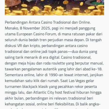
Perbandingan Antara Casino Tradisional dan Online.
Monako, 8 November 2025, pagi ini menjadi panggung
utama European Casino Forum, di mana ratusan pakar dari
seluruh dunia bedah tren perjudian masa depan. Di tengah
diskusi VR dan kripto, perbandingan antara casino
tradisional dan online jadi topik panas—dua dunia yang
saling tarik menarik di era digital. Casino tradisional,
dengan meja hijau dan roda roulette yang berputar manual,
tawarkan pengalaman autentik yang lahir dari abad ke-18.
Sementara online, lahir di 1990-an lewat internet, janjikan
kemudahan satu klik dari rumah. Saat Las Vegas gelar
turnamen blackjack klasik yang pecahkan rekor peserta
minggu lalu, dan Atlantic City host festival hiburan hingga
akhir bulan, perbandingan ini relevan: tradisional beri
kehangatan sosial, online beri fleksibilitas. Di balik angka-