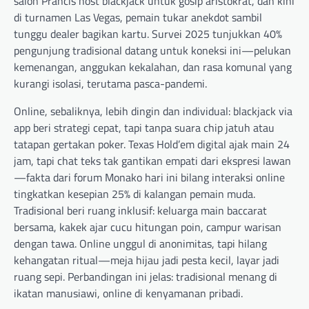
salon Prancis host blackjack untuk gosip aristokrat, dan kini
di turnamen Las Vegas, pemain tukar anekdot sambil
tunggu dealer bagikan kartu. Survei 2025 tunjukkan 40%
pengunjung tradisional datang untuk koneksi ini—pelukan
kemenangan, anggukan kekalahan, dan rasa komunal yang
kurangi isolasi, terutama pasca-pandemi.
Online, sebaliknya, lebih dingin dan individual: blackjack via
app beri strategi cepat, tapi tanpa suara chip jatuh atau
tatapan gertakan poker. Texas Hold’em digital ajak main 24
jam, tapi chat teks tak gantikan empati dari ekspresi lawan
—fakta dari forum Monako hari ini bilang interaksi online
tingkatkan kesepian 25% di kalangan pemain muda.
Tradisional beri ruang inklusif: keluarga main baccarat
bersama, kakek ajar cucu hitungan poin, campur warisan
dengan tawa. Online unggul di anonimitas, tapi hilang
kehangatan ritual—meja hijau jadi pesta kecil, layar jadi
ruang sepi. Perbandingan ini jelas: tradisional menang di
ikatan manusiawi, online di kenyamanan pribadi.