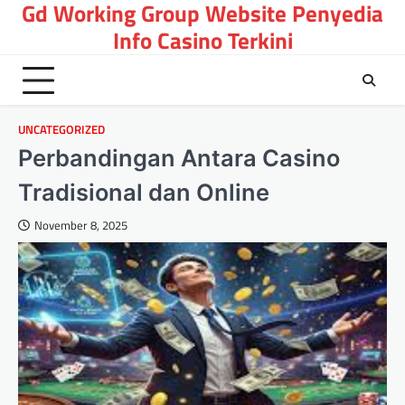
Gd Working Group Website Penyedia
Skip
to
Info Casino Terkini
content
UNCATEGORIZED
Perbandingan Antara Casino
Tradisional dan Online
November 8, 2025