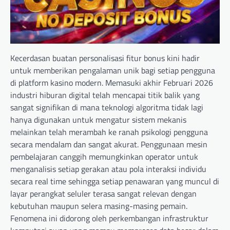
Kecerdasan buatan personalisasi fitur bonus kini hadir
untuk memberikan pengalaman unik bagi setiap pengguna
di platform kasino modern. Memasuki akhir Februari 2026
industri hiburan digital telah mencapai titik balik yang
sangat signifikan di mana teknologi algoritma tidak lagi
hanya digunakan untuk mengatur sistem mekanis
melainkan telah merambah ke ranah psikologi pengguna
secara mendalam dan sangat akurat. Penggunaan mesin
pembelajaran canggih memungkinkan operator untuk
menganalisis setiap gerakan atau pola interaksi individu
secara real time sehingga setiap penawaran yang muncul di
layar perangkat seluler terasa sangat relevan dengan
kebutuhan maupun selera masing-masing pemain.
Fenomena ini didorong oleh perkembangan infrastruktur