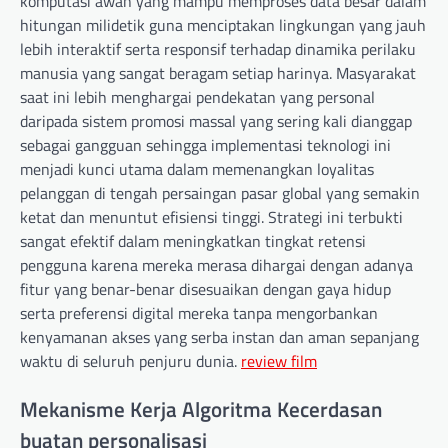
komputasi awan yang mampu memproses data besar dalam
hitungan milidetik guna menciptakan lingkungan yang jauh
lebih interaktif serta responsif terhadap dinamika perilaku
manusia yang sangat beragam setiap harinya. Masyarakat
saat ini lebih menghargai pendekatan yang personal
daripada sistem promosi massal yang sering kali dianggap
sebagai gangguan sehingga implementasi teknologi ini
menjadi kunci utama dalam memenangkan loyalitas
pelanggan di tengah persaingan pasar global yang semakin
ketat dan menuntut efisiensi tinggi. Strategi ini terbukti
sangat efektif dalam meningkatkan tingkat retensi
pengguna karena mereka merasa dihargai dengan adanya
fitur yang benar-benar disesuaikan dengan gaya hidup
serta preferensi digital mereka tanpa mengorbankan
kenyamanan akses yang serba instan dan aman sepanjang
waktu di seluruh penjuru dunia.
review film
Mekanisme Kerja Algoritma Kecerdasan
buatan personalisasi