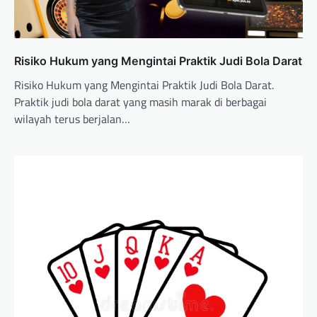
Risiko Hukum yang Mengintai Praktik Judi Bola Darat
Risiko Hukum yang Mengintai Praktik Judi Bola Darat.
Praktik judi bola darat yang masih marak di berbagai
wilayah terus berjalan…