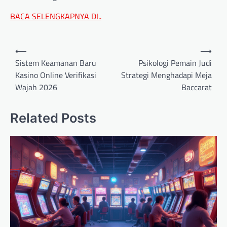
BACA SELENGKAPNYA DI..
P
⟵
⟶
o
Sistem Keamanan Baru
Psikologi Pemain Judi
Kasino Online Verifikasi
Strategi Menghadapi Meja
s
Wajah 2026
Baccarat
t
n
Related Posts
a
v
i
g
a
t
i