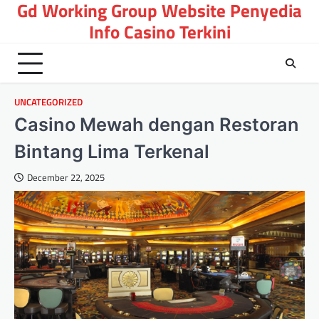
Gd Working Group Website Penyedia
Skip
to
Info Casino Terkini
content
UNCATEGORIZED
Casino Mewah dengan Restoran
Bintang Lima Terkenal
December 22, 2025