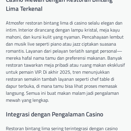
Lima Terkenal
Atmosfer restoran bintang lima di casino selalu elegan dan
intim. Interior dirancang dengan lampu kristal, meja kayu
mahoni, dan kursi kulit yang nyaman. Pencahayaan lembut
dan musik live seperti piano atau jazz ciptakan suasana
romantis. Layanan dari pelayan terlatih sangat personal—
mereka hafal nama tamu dan preferensi makanan. Banyak
restoran tawarkan meja pribadi atau ruang makan eksklusif
untuk pemain VIP. Di akhir 2025, tren menunjukkan
restoran semakin tambah layanan seperti chef table di
dapur terbuka, di mana tamu bisa lihat proses memasak
langsung. Semua ini buat makan malam jadi pengalaman
mewah yang lengkap.
Integrasi dengan Pengalaman Casino
Restoran bintang lima sering terintegrasi dengan casino