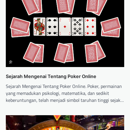
i
g
a
t
i
o
n
Sejarah Mengenai Tentang Poker Online
Sejarah Mengenai Tentang Poker Online. Poker, permainan
yang memadukan psikologi, matematika, dan sedikit
keberuntungan, telah menjadi simbol taruhan tinggi sejak…