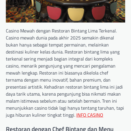
Casino Mewah dengan Restoran Bintang Lima Terkenal.
Casino mewah dunia pada akhir 2025 semakin dikenal
bukan hanya sebagai tempat permainan, melainkan
destinasi kuliner kelas dunia. Restoran bintang lima yang
terkenal sering menjadi bagian integral dari kompleks
casino, menarik pengunjung yang mencari pengalaman
mewah lengkap. Restoran ini biasanya dikelola chef
ternama dengan menu inovatif, bahan premium, dan
presentasi artistik. Kehadiran restoran bintang lima ini jadi
daya tarik utama, karena pengunjung bisa nikmati makan
malam istimewa sebelum atau setelah bermain. Tren ini
menunjukkan casino tidak lagi hanya tentang taruhan, tapi
juga hiburan kuliner tingkat tinggi.
INFO CASINO
Restoran dengan Chef Bintang dan Menu